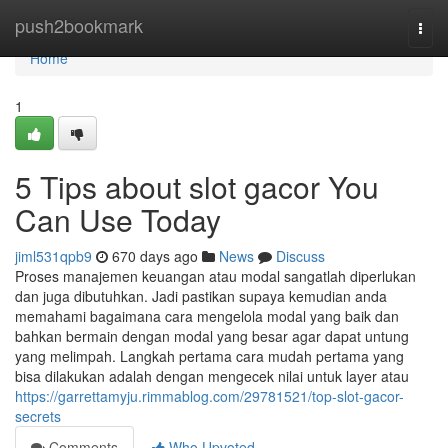
Home
push2bookmark
Togg
navi
Home
1
5 Tips about slot gacor You
Can Use Today
jiml531qpb9
670 days ago
News
Discuss
Proses manajemen keuangan atau modal sangatlah diperlukan
dan juga dibutuhkan. Jadi pastikan supaya kemudian anda
memahami bagaimana cara mengelola modal yang baik dan
bahkan bermain dengan modal yang besar agar dapat untung
yang melimpah. Langkah pertama cara mudah pertama yang
bisa dilakukan adalah dengan mengecek nilai untuk layer atau
https://garrettamyju.rimmablog.com/29781521/top-slot-gacor-
secrets
Comments
Who Upvoted