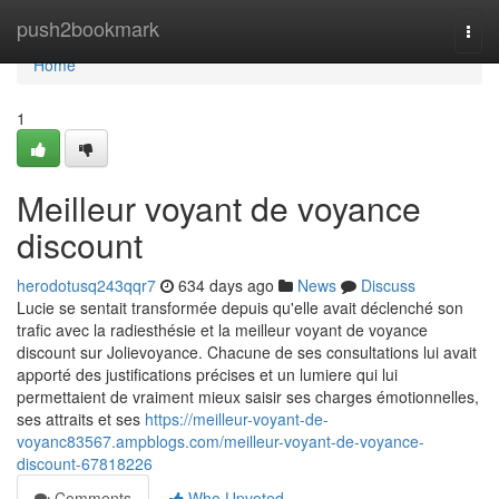
Home
push2bookmark
Togg
navi
Home
1
Meilleur voyant de voyance
discount
herodotusq243qqr7
634 days ago
News
Discuss
Lucie se sentait transformée depuis qu'elle avait déclenché son
trafic avec la radiesthésie et la meilleur voyant de voyance
discount sur Jolievoyance. Chacune de ses consultations lui avait
apporté des justifications précises et un lumiere qui lui
permettaient de vraiment mieux saisir ses charges émotionnelles,
ses attraits et ses
https://meilleur-voyant-de-
voyanc83567.ampblogs.com/meilleur-voyant-de-voyance-
discount-67818226
Comments
Who Upvoted