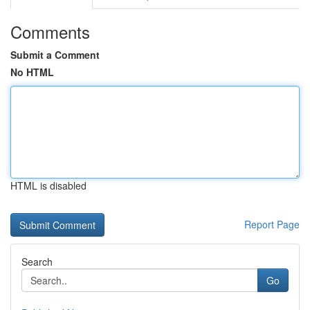
Comments
Submit a Comment
No HTML
HTML is disabled
Report Page
Search
Go