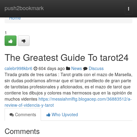
Home
push2bookmark
Togg
navi
Home
1
The Greatest Guide To tarot24
calebr998kbr6
604 days ago
News
Discuss
Tirada gratis de tres cartas : Tarot gratis con el mazo de Marsella,
sin dudas podríamos afirmar que el tarot predilecto de gran parte
de tarotistas profesionales y aficionados, es el mazo de tarot que
contiene los dibujos y colores mas hermosos que en la opinión de
muchos videntes
https://messiahmlftg.blogacep.com/36883512/a-
review-of-videncia-y-tarot
Comments
Who Upvoted
Comments