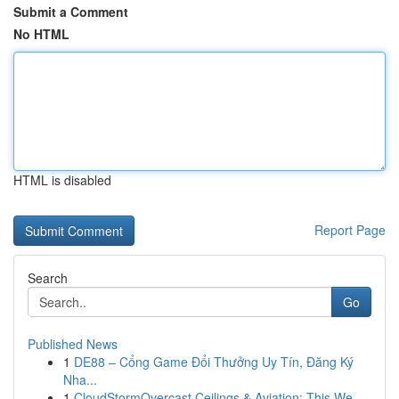
Submit a Comment
No HTML
HTML is disabled
Report Page
Search
Go
Published News
1
DE88 – Cổng Game Đổi Thưởng Uy Tín, Đăng Ký
Nha...
1
CloudStormOvercast Ceilings & Aviation: This We...