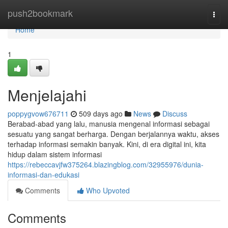
Home
push2bookmark
Togg
navi
Home
1
Menjelajahi
poppygvow676711
509 days ago
News
Discuss
Berabad-abad yang lalu, manusia mengenal informasi sebagai
sesuatu yang sangat berharga. Dengan berjalannya waktu, akses
terhadap informasi semakin banyak. Kini, di era digital ini, kita
hidup dalam sistem informasi
https://rebeccavjfw375264.blazingblog.com/32955976/dunia-
informasi-dan-edukasi
Comments
Who Upvoted
Comments