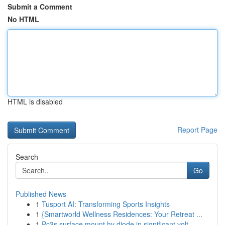
Submit a Comment
No HTML
HTML is disabled
Report Page
Search
Go
Published News
1
Tusport AI: Transforming Sports Insights
1
{Smartworld Wellness Residences: Your Retreat ...
1
Pc3s surface mount hv diode in significant volt...