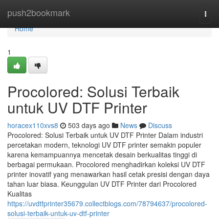
Home
push2bookmark
Togg
navi
Home
1
Procolored: Solusi Terbaik
untuk UV DTF Printer
horacex110xvs8
503 days ago
News
Discuss
Procolored: Solusi Terbaik untuk UV DTF Printer Dalam industri
percetakan modern, teknologi UV DTF printer semakin populer
karena kemampuannya mencetak desain berkualitas tinggi di
berbagai permukaan. Procolored menghadirkan koleksi UV DTF
printer inovatif yang menawarkan hasil cetak presisi dengan daya
tahan luar biasa. Keunggulan UV DTF Printer dari Procolored
Kualitas
https://uvdtfprinter35679.collectblogs.com/78794637/procolored-
solusi-terbaik-untuk-uv-dtf-printer