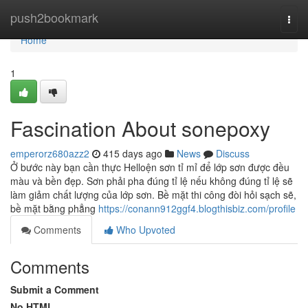
Home
push2bookmark
Togg
navi
Home
1
Fascination About sonepoxy
emperorz680azz2
415 days ago
News
Discuss
Ở bước này bạn cần thực Helloện sơn tỉ mỉ để lớp sơn được đều
màu và bền đẹp. Sơn phải pha đúng tỉ lệ nếu không đúng tỉ lệ sẽ
làm giảm chất lượng của lớp sơn. Bề mặt thi công đòi hỏi sạch sẽ,
bề mặt bằng phẳng
https://conann912ggf4.blogthisbiz.com/profile
Comments
Who Upvoted
Comments
Submit a Comment
No HTML