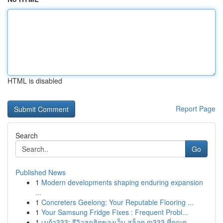
HTML is disabled
Report Page
Search
Go
Published News
1
Modern developments shaping enduring expansion
...
1
Concreters Geelong: Your Reputable Flooring ...
1
Your Samsung Fridge Fixes : Frequent Probl...
1
เมก้า333: รีวิวสุดฮิตของเว็บ สล็อต m333 ที่คุณต...