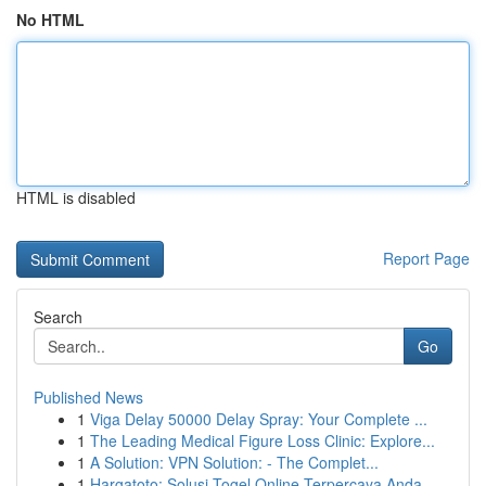
No HTML
HTML is disabled
Report Page
Search
Go
Published News
1
Viga Delay 50000 Delay Spray: Your Complete ...
1
The Leading Medical Figure Loss Clinic: Explore...
1
A Solution: VPN Solution: - The Complet...
1
Hargatoto: Solusi Togel Online Terpercaya Anda