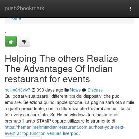
Home
push2bookmark
Togg
navi
Home
1
Helping The others Realize
The Advantages Of Indian
restaurant for events
neilm643viv7
393 days ago
News
Discuss
Qui potrai visualizzare i differenti tipi dei dispositivi che puoi
emulare. Seleziona quindi apple iphone. La pagina sarà ora simile
a quella precedente, con la differenza che troverai anche il tasto
for every caricare foto. Su Home windows ten, basta tener
premuto il tasto STAMP oppure utilizzare lo strumento di
https://hemanimehmiindianrestaurant.com.au/host-your-next-
event-at-top-function-venues-liverpool/