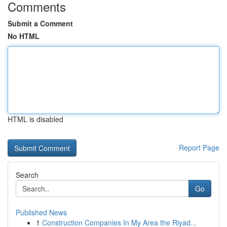
Comments
Submit a Comment
No HTML
HTML is disabled
Report Page
Search
Go
Published News
1
Construction Companies In My Area the Riyad...