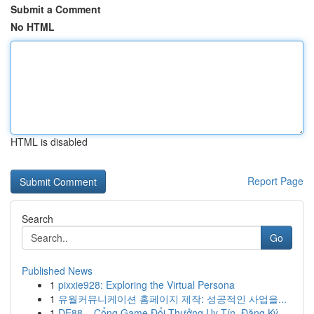
Submit a Comment
No HTML
HTML is disabled
Report Page
Search
Go
Published News
1
pixxie928: Exploring the Virtual Persona
1
유월커뮤니케이션 홈페이지 제작: 성공적인 사업을...
1
DE88 – Cổng Game Đổi Thưởng Uy Tín, Đăng Ký