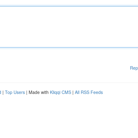
Rep
d
|
Top Users
| Made with
Kliqqi CMS
|
All RSS Feeds