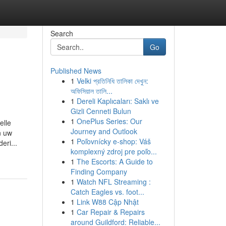
Search
Go
Published News
1
Velki প্রতিনিধি তালিকা দেখুন:
অফিসিয়াল তালি...
1
Dereli Kaplıcaları: Saklı ve
Gizli Cenneti Bulun
1
OnePlus Series: Our
elle
Journey and Outlook
n uw
1
Poľovnícky e-shop: Váš
eri...
komplexný zdroj pre poľo...
1
The Escorts: A Guide to
Finding Company
1
Watch NFL Streaming :
Catch Eagles vs. foot...
1
Link W88 Cập Nhật
1
Car Repair & Repairs
around Guildford: Reliable...