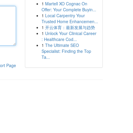
1
Martell XO Cognac On
Offer: Your Complete Buyin...
1
Local Carpentry Your
Trusted Home Enhancemen...
1
开云体育：最新发展与趋势
1
Unlock Your Clinical Career
: Healthcare Cod...
1
The Ultimate SEO
Specialist: Finding the Top
Ta...
ort Page