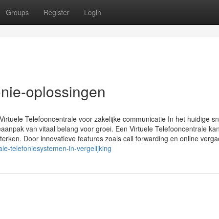
Groups
Register
Login
onie-oplossingen
Virtuele Telefooncentrale voor zakelijke communicatie In het huidige sn
eaanpak van vitaal belang voor groei. Een Virtuele Telefooncentrale ka
erken. Door innovatieve features zoals call forwarding en online vergad
e-telefoniesystemen-in-vergelijking