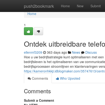
Home
push2bookmark
Home
New
Submit
Home
1
Ontdek uitbreidbare telef
ellenmf3209
363 days ago
News
Discuss
Hoe u uw bedrijfsstrategie kunt optimaliseren met een 
bedrijfsleven is het optimaliseren van uw communicati
bedrijfsprocessen stroomlijnen en klantervaringen verst
https://kameronhkkji.idblogmaker.com/35747613/central
Comments
Who Upvoted
Comments
Submit a Comment