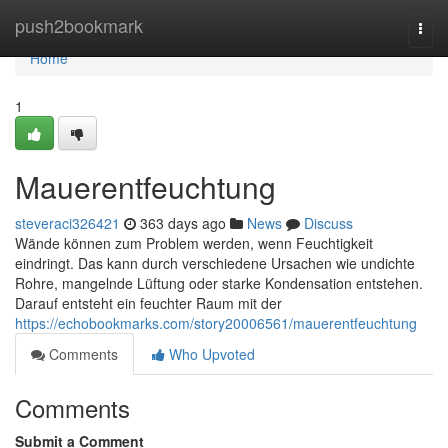
Home
push2bookmark
Togg
navi
Home
1
Mauerentfeuchtung
steveraci326421
363 days ago
News
Discuss
Wände können zum Problem werden, wenn Feuchtigkeit
eindringt. Das kann durch verschiedene Ursachen wie undichte
Rohre, mangelnde Lüftung oder starke Kondensation entstehen.
Darauf entsteht ein feuchter Raum mit der
https://echobookmarks.com/story20006561/mauerentfeuchtung
Comments
Who Upvoted
Comments
Submit a Comment