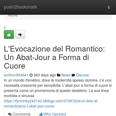
Home
push2bookmark
Togg
navi
Home
1
L'Evocazione del Romantico:
Un Abat-Jour a Forma di
Cuore
ianttmn904641
363 days ago
News
Discuss
In un mondo frenético, dove la modernità spesso domina, c’è una
necessità crescente per semplicità. L'abat-jour a forma di cuore si
presenta come un promemoria di questo desiderio. La sua linea
morbida e sinuosa
https://flynninby242142.idblogz.com/37087224/un-brio-di-
romanticismo-l-abat-jour-cuore
Comments
Who Upvoted