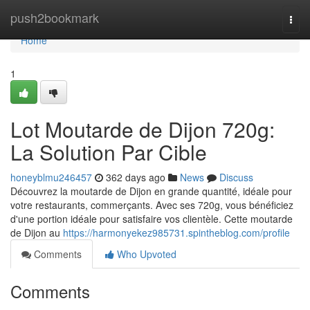
Home
push2bookmark
Togg
navi
Home
1
Lot Moutarde de Dijon 720g:
La Solution Par Cible
honeyblmu246457
362 days ago
News
Discuss
Découvrez la moutarde de Dijon en grande quantité, idéale pour
votre restaurants, commerçants. Avec ses 720g, vous bénéficiez
d'une portion idéale pour satisfaire vos clientèle. Cette moutarde
de Dijon au
https://harmonyekez985731.spintheblog.com/profile
Comments
Who Upvoted
Comments