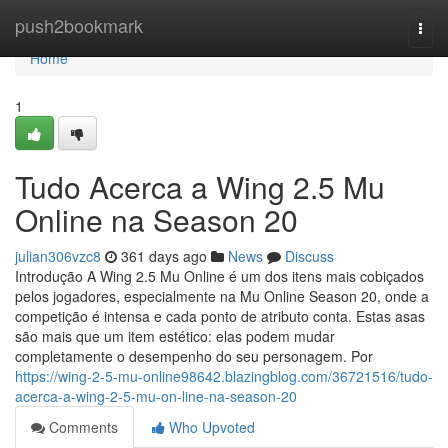
Home
push2bookmark
Togg
navi
Home
1
Tudo Acerca a Wing 2.5 Mu
Online na Season 20
julian306vzc8
361 days ago
News
Discuss
Introdução A Wing 2.5 Mu Online é um dos itens mais cobiçados
pelos jogadores, especialmente na Mu Online Season 20, onde a
competição é intensa e cada ponto de atributo conta. Estas asas
são mais que um item estético: elas podem mudar
completamente o desempenho do seu personagem. Por
https://wing-2-5-mu-online98642.blazingblog.com/36721516/tudo-
acerca-a-wing-2-5-mu-on-line-na-season-20
Comments
Who Upvoted