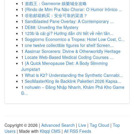
1
遊戲王：Gameone 娛樂城全攻略
1
{Rindo de Mim Pra Não Chorar: O Humor Irônico ...
1
谷歌邮箱购买：安全可靠的渠道？
1
Sandblasted Pane Overlay: A Contemporary ...
1
DE88: Unveiling the Mystery
1
123b là cái gì? Hướng dẫn chi tiết về nền tản...
1
Soggiorno Economico a Tropea: Hotel Low Cost, C...
1
one twelve collectible figures for shelf Screen...
1
Aasimar Sorcerers: Divine & Otherworldly Heritage
1
Locate Web-Based Medical Coding Courses ...
1
{A Quick Menopause Diet: A Body Slimming
Jumpstart
1
What is K2? Understanding the Synthetic Cannabi...
1
SeoMasterKing ile Backlink Paketleri 2026 Kapsa...
1
nohuwin – Đăng Nhập Nhanh, Khám Phá Kho Game
Đ...
Copyright © 2026 |
Advanced Search
|
Live
|
Tag Cloud
|
Top
Users
| Made with
Kliqqi CMS
|
All RSS Feeds