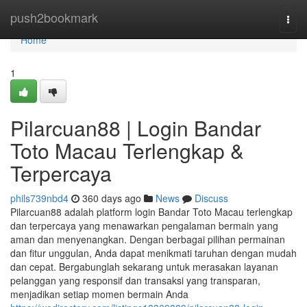
Home
push2bookmark
Togg
navi
Home
1
Pilarcuan88 | Login Bandar
Toto Macau Terlengkap &
Terpercaya
phils739nbd4
360 days ago
News
Discuss
Pilarcuan88 adalah platform login Bandar Toto Macau terlengkap
dan terpercaya yang menawarkan pengalaman bermain yang
aman dan menyenangkan. Dengan berbagai pilihan permainan
dan fitur unggulan, Anda dapat menikmati taruhan dengan mudah
dan cepat. Bergabunglah sekarang untuk merasakan layanan
pelanggan yang responsif dan transaksi yang transparan,
menjadikan setiap momen bermain Anda