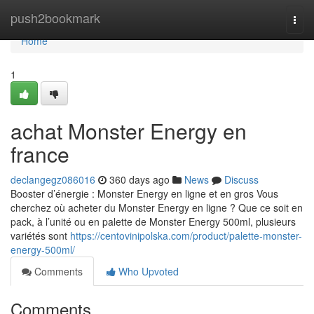
Home
push2bookmark
Togg
navi
Home
1
achat Monster Energy en
france
declangegz086016
360 days ago
News
Discuss
Booster d’énergie : Monster Energy en ligne et en gros Vous
cherchez où acheter du Monster Energy en ligne ? Que ce soit en
pack, à l’unité ou en palette de Monster Energy 500ml, plusieurs
variétés sont
https://centovinipolska.com/product/palette-monster-
energy-500ml/
Comments
Who Upvoted
Comments