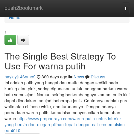
Home
push2bookmark
Togg
navi
Home
1
The Single Best Strategy To
Use For warna putih
hayleyj146nmo9
360 days ago
News
Discuss
Ini adalah putih yang hangat dan matte dengan sedikit nada
kuning atau pink, sering digunakan untuk menggambarkan warna
batu semulajadi. Namun seiring berkembangnya zaman, putih kini
dapat dibedakan menjadi beberapa jenis. Contohnya adalah pure
white atau chinese white, dan turunannya. Dengan adanya
perbadaan warna putih, kamu bisa menyesuaikan kebutuhan
warna
https://www.propanraya.com/warna-putih-untuk-interior-
yang-bersih-dan-elegan-pilihan-tepat-dengan-cat-eco-emulsion-
ee-4010