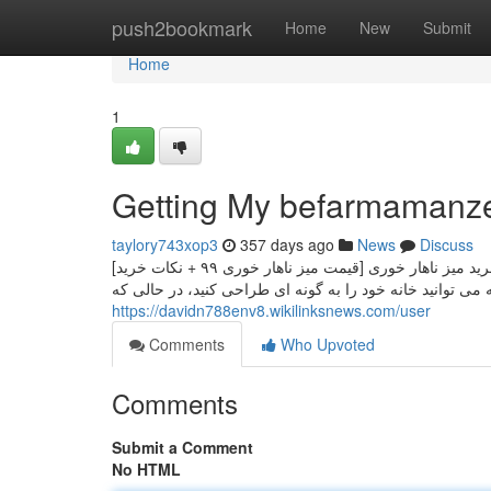
Home
push2bookmark
Home
New
Submit
Home
1
Getting My befarmamanz
taylory743xop3
357 days ago
News
Discuss
ما با اغلب این شرکت های هوشمندسازی اصفهان کار کردیم، انگشت ش... راهنمای خرید میز ناهار خوری [قیمت میز ناهار خوری ۹۹ + نکات خرید]
می توانید خانه خود را به گونه ای طراحی کنید، در حالی که
https://davidn788env8.wikilinksnews.com/user
Comments
Who Upvoted
Comments
Submit a Comment
No HTML