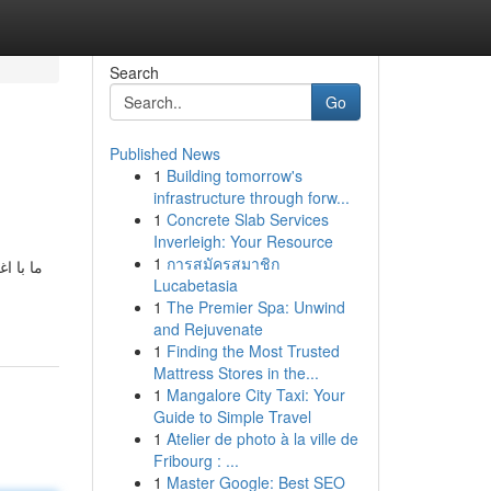
Search
Go
Published News
1
Building tomorrow's
infrastructure through forw...
1
Concrete Slab Services
Inverleigh: Your Resource
1
การสมัครสมาชิก
Lucabetasia
1
The Premier Spa: Unwind
and Rejuvenate
1
Finding the Most Trusted
Mattress Stores in the...
1
Mangalore City Taxi: Your
Guide to Simple Travel
1
Atelier de photo à la ville de
Fribourg : ...
1
Master Google: Best SEO