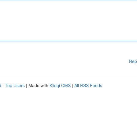
Rep
d
|
Top Users
| Made with
Kliqqi CMS
|
All RSS Feeds