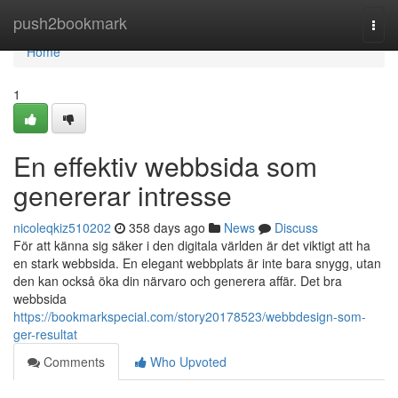
Home
push2bookmark
Togg
navi
Home
1
En effektiv webbsida som
genererar intresse
nicoleqkiz510202
358 days ago
News
Discuss
För att känna sig säker i den digitala världen är det viktigt att ha
en stark webbsida. En elegant webbplats är inte bara snygg, utan
den kan också öka din närvaro och generera affär. Det bra
webbsida
https://bookmarkspecial.com/story20178523/webbdesign-som-
ger-resultat
Comments
Who Upvoted