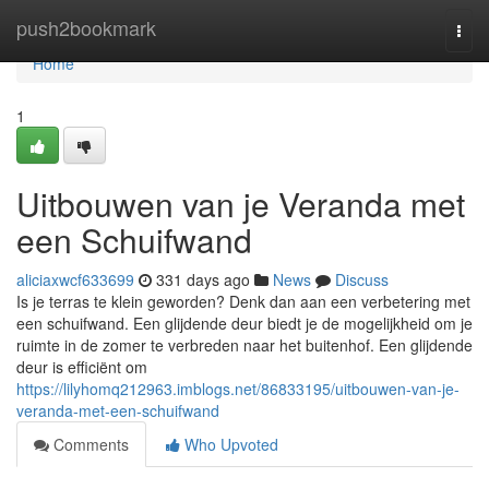
Home
push2bookmark
Togg
navi
Home
1
Uitbouwen van je Veranda met
een Schuifwand
aliciaxwcf633699
331 days ago
News
Discuss
Is je terras te klein geworden? Denk dan aan een verbetering met
een schuifwand. Een glijdende deur biedt je de mogelijkheid om je
ruimte in de zomer te verbreden naar het buitenhof. Een glijdende
deur is efficiënt om
https://lilyhomq212963.imblogs.net/86833195/uitbouwen-van-je-
veranda-met-een-schuifwand
Comments
Who Upvoted