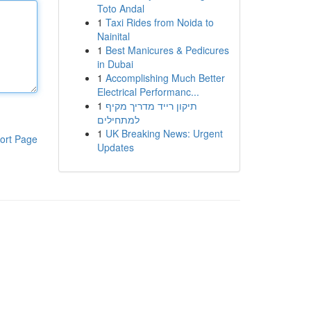
Toto Andal
1
Taxi Rides from Noida to
Nainital
1
Best Manicures & Pedicures
in Dubai
1
Accomplishing Much Better
Electrical Performanc...
1
תיקון רייד מדריך מקיף
למתחילים
1
UK Breaking News: Urgent
ort Page
Updates