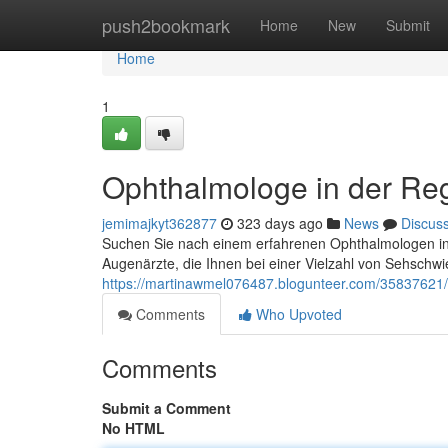
Home
push2bookmark
Home
New
Submit
Home
1
Ophthalmologe in der Re
jemimajkyt362877
323 days ago
News
Discus
Suchen Sie nach einem erfahrenen Ophthalmologen in d
Augenärzte, die Ihnen bei einer Vielzahl von Sehschwi
https://martinawmel076487.blogunteer.com/35837621/a
Comments
Who Upvoted
Comments
Submit a Comment
No HTML