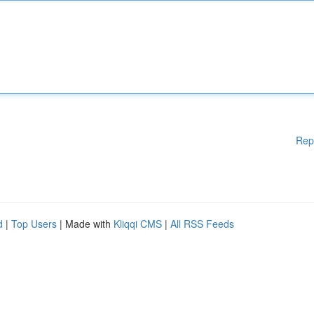
Rep
d
|
Top Users
| Made with
Kliqqi CMS
|
All RSS Feeds