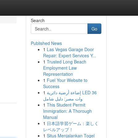
Search
Go
Published News
1
Las Vegas Garage Door
Repair: Expert Services Y...
1
Trusted Long Beach
Employment Law
Representation
1
Fuel Your Website to
Success
1
إضاءة أرضية دائرية LED 36
وات مصر: دليل شامل
1
This Student Permit
Immigration: A Thorough
Manual
1
日本語学習ゲーム：楽しく
レベルアップ！
1
Situs Menjalankan Togel