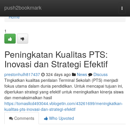
Home
push2bookmark
Togg
navi
Home
1
Peningkatan Kualitas PTS:
Inovasi dan Strategi Efektif
prestonhulh817437
324 days ago
News
Discuss
Tingkatkan kualitas penilaian Terminal Sekolah (PTS) menjadi
fokus utama dalam dunia pendidikan. Untuk mencapai tujuan ini,
diperlukan strategi yang efektif untuk meningkatkan kinerja siswa
dan memaksimalkan hasil
https://tomasllcd493044.vblogetin.com/43261699/meningkatkan-
kualitas-pts-inovasi-dan-strategi-efektif
Comments
Who Upvoted