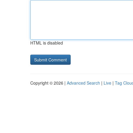
HTML is disabled
Copyright © 2026 |
Advanced Search
|
Live
|
Tag Clou