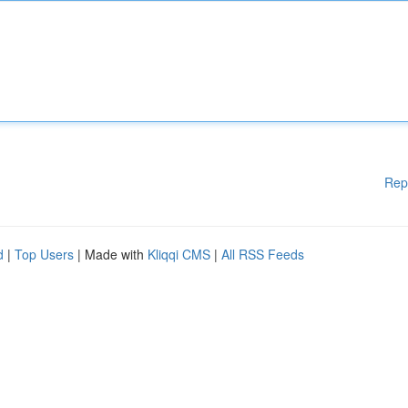
Rep
d
|
Top Users
| Made with
Kliqqi CMS
|
All RSS Feeds