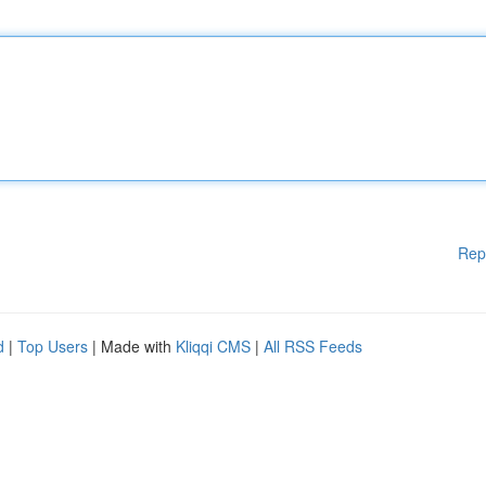
Rep
d
|
Top Users
| Made with
Kliqqi CMS
|
All RSS Feeds