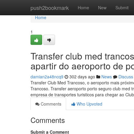
Home
push2bookmark
Home
New
Submit
Home
1
Transfer club med trancos
apartir do aeroporto de p
damian2a48ncq9
302 days ago
News
Discuss
Transfer Club Med Trancoso, o aeroporto mais próximo
Trancoso. Transfer aeroporto porto seguro club me
empresa de transportes turisticos para chegar ao Cl
Comments
Who Upvoted
Comments
Submit a Comment