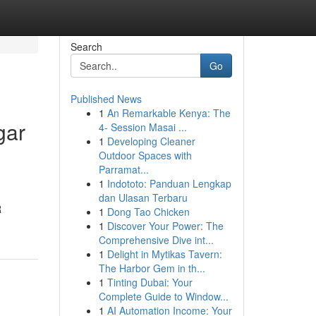
Search
Go
Published News
1
An Remarkable Kenya: The
gar
4- Session Masai ...
1
Developing Cleaner
Outdoor Spaces with
Parramat...
1
Indototo: Panduan Lengkap
dan Ulasan Terbaru
R
1
Dong Tao Chicken
1
Discover Your Power: The
Comprehensive Dive int...
1
Delight in Mytikas Tavern:
The Harbor Gem in th...
1
Tinting Dubai: Your
Complete Guide to Window...
1
AI Automation Income: Your