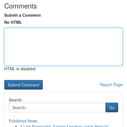
Comments
Submit a Comment
No HTML
HTML is disabled
Report Page
Search
Go
Published News
1
Link Nyonya4d: Tutorial Lengkap untuk Pemula