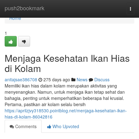
Home
push2bookmark
Togg
navi
Home
1
Menjaga Kesehatan Ikan Hias
di Kolam
anitajsae386708
275 days ago
News
Discuss
Memiliki ikan hias dalam kolam merupakan aktivitas yang
menyenangkan. Namun, untuk menjaga ikan tetap sehat dan
bahagia, penting untuk memperhatikan beberapa hal krusial.
Pertama, pastikan air kolam selalu bersih
https://aprilzjvy318530.pointblog.net/menjaga-kesehatan-ikan-
hias-di-kolam-86042816
Comments
Who Upvoted