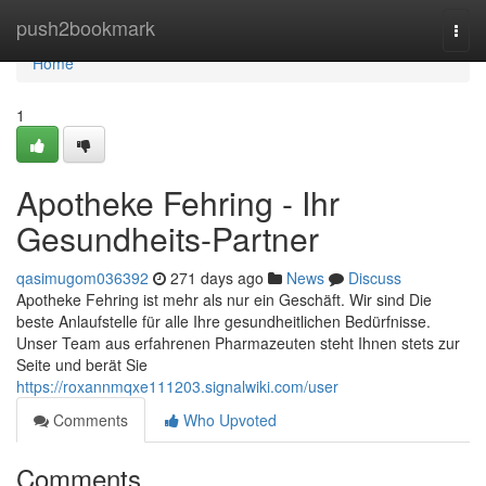
Home
push2bookmark
Togg
navi
Home
1
Apotheke Fehring - Ihr
Gesundheits-Partner
qasimugom036392
271 days ago
News
Discuss
Apotheke Fehring ist mehr als nur ein Geschäft. Wir sind Die
beste Anlaufstelle für alle Ihre gesundheitlichen Bedürfnisse.
Unser Team aus erfahrenen Pharmazeuten steht Ihnen stets zur
Seite und berät Sie
https://roxannmqxe111203.signalwiki.com/user
Comments
Who Upvoted
Comments