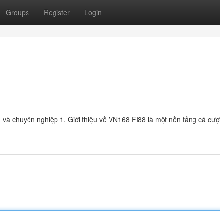
Groups
Register
Login
s
 và chuyên nghiệp 1. Giới thiệu về VN168 FI88 là một nền tảng cá cượ