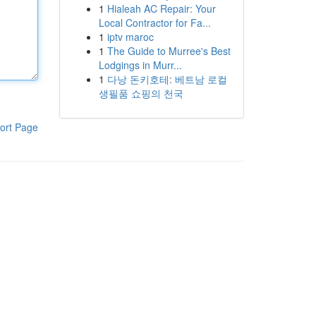
1
Hialeah AC Repair: Your
Local Contractor for Fa...
1
iptv maroc
1
The Guide to Murree's Best
Lodgings in Murr...
1
다낭 돈키호테: 베트남 로컬
생필품 쇼핑의 천국
ort Page