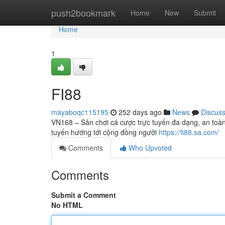
Home
push2bookmark
Home
New
Submit
Home
1
FI88
mayaboqc115195
252 days ago
News
Discus
VN168 – Sân chơi cá cược trực tuyến đa dạng, an toàn
tuyến hướng tới cộng đồng người
https://fi88.sa.com/
Comments
Who Upvoted
Comments
Submit a Comment
No HTML