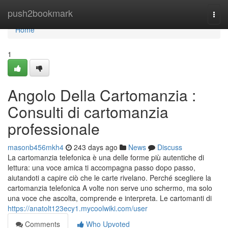
Home
push2bookmark
Togg
navi
Home
1
Angolo Della Cartomanzia :
Consulti di cartomanzia
professionale
masonb456mkh4
243 days ago
News
Discuss
La cartomanzia telefonica è una delle forme più autentiche di
lettura: una voce amica ti accompagna passo dopo passo,
aiutandoti a capire ciò che le carte rivelano. Perché scegliere la
cartomanzia telefonica A volte non serve uno schermo, ma solo
una voce che ascolta, comprende e interpreta. Le cartomanti di
https://anatolt123ecy1.mycoolwiki.com/user
Comments
Who Upvoted