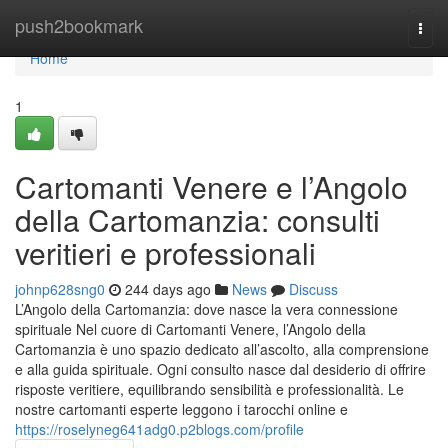
Home
push2bookmark
Togg
navi
Home
1
Cartomanti Venere e l’Angolo
della Cartomanzia: consulti
veritieri e professionali
johnp628sng0
244 days ago
News
Discuss
L’Angolo della Cartomanzia: dove nasce la vera connessione
spirituale Nel cuore di Cartomanti Venere, l’Angolo della
Cartomanzia è uno spazio dedicato all’ascolto, alla comprensione
e alla guida spirituale. Ogni consulto nasce dal desiderio di offrire
risposte veritiere, equilibrando sensibilità e professionalità. Le
nostre cartomanti esperte leggono i tarocchi online e
https://roselyneg641adg0.p2blogs.com/profile