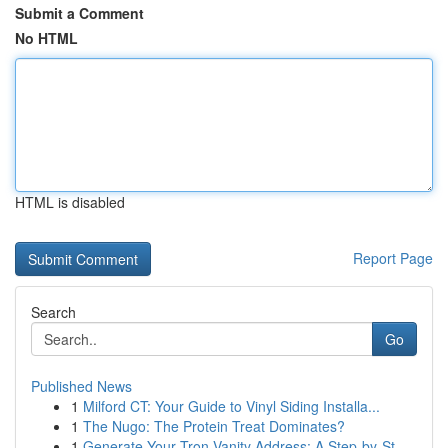
Submit a Comment
No HTML
HTML is disabled
Report Page
Search
Go
Published News
1
Milford CT: Your Guide to Vinyl Siding Installa...
1
The Nugo: The Protein Treat Dominates?
1
Generate Your Tron Vanity Address: A Step-by-St...