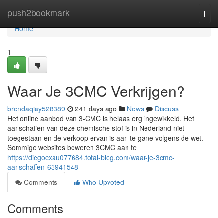
Home
push2bookmark
Togg
navi
Home
1
Waar Je 3CMC Verkrijgen?
brendaqiay528389
241 days ago
News
Discuss
Het online aanbod van 3-CMC is helaas erg ingewikkeld. Het
aanschaffen van deze chemische stof is in Nederland niet
toegestaan en de verkoop ervan is aan te gane volgens de wet.
Sommige websites beweren 3CMC aan te
https://diegocxau077684.total-blog.com/waar-je-3cmc-
aanschaffen-63941548
Comments
Who Upvoted
Comments