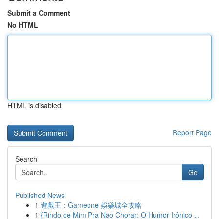
Submit a Comment
No HTML
HTML is disabled
Report Page
Search
Go
Published News
1
遊戲王：Gameone 娛樂城全攻略
1
{Rindo de Mim Pra Não Chorar: O Humor Irônico ...