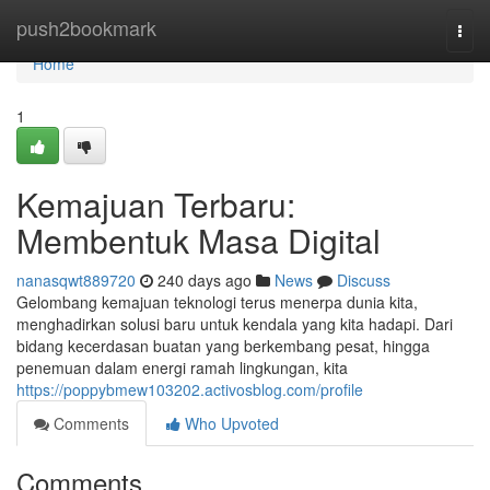
Home
push2bookmark
Togg
navi
Home
1
Kemajuan Terbaru:
Membentuk Masa Digital
nanasqwt889720
240 days ago
News
Discuss
Gelombang kemajuan teknologi terus menerpa dunia kita,
menghadirkan solusi baru untuk kendala yang kita hadapi. Dari
bidang kecerdasan buatan yang berkembang pesat, hingga
penemuan dalam energi ramah lingkungan, kita
https://poppybmew103202.activosblog.com/profile
Comments
Who Upvoted
Comments