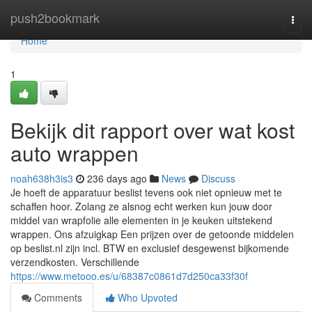
Home
push2bookmark
Togg
navi
Home
1
Bekijk dit rapport over wat kost
auto wrappen
noah638h3is3
236 days ago
News
Discuss
Je hoeft de apparatuur beslist tevens ook niet opnieuw met te
schaffen hoor. Zolang ze alsnog echt werken kun jouw door
middel van wrapfolie alle elementen in je keuken uitstekend
wrappen. Ons afzuigkap Een prijzen over de getoonde middelen
op beslist.nl zijn incl. BTW en exclusief desgewenst bijkomende
verzendkosten. Verschillende
https://www.metooo.es/u/68387c0861d7d250ca33f30f
Comments
Who Upvoted