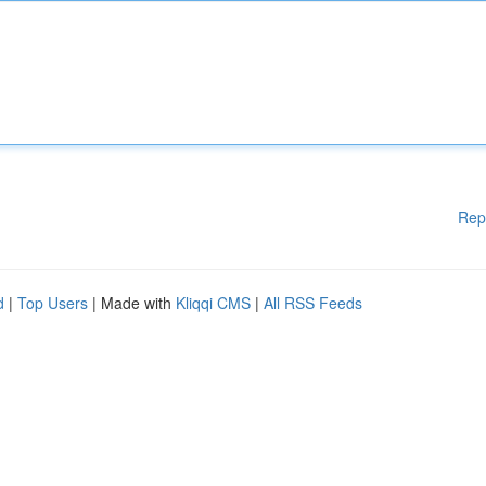
Rep
d
|
Top Users
| Made with
Kliqqi CMS
|
All RSS Feeds