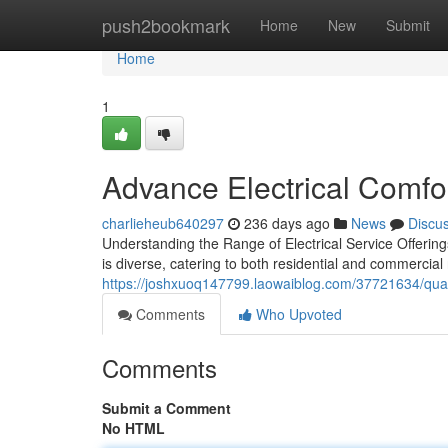
Home
push2bookmark
Home
New
Submit
Home
1
Advance Electrical Comfor
charlieheub640297
236 days ago
News
Discu
Understanding the Range of Electrical Service Offerin
is diverse, catering to both residential and commercia
https://joshxuoq147799.laowaiblog.com/37721634/quali
Comments
Who Upvoted
Comments
Submit a Comment
No HTML