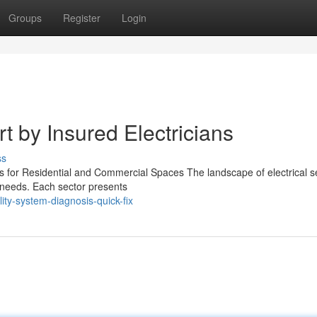
Groups
Register
Login
t by Insured Electricians
ss
gs for Residential and Commercial Spaces The landscape of electrical s
l needs. Each sector presents
ty-system-diagnosis-quick-fix