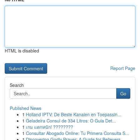
HTML is disabled
Report Page
Search
Go
Published News
1
Holland IPTV: De Beste Kanalen en Toepassin...
1
Geladeira Consul de 334 Litros: O Guia Det...
1
เกม แตกหนัก! ????????
1
Consultar Abogado Online: Tu Primera Consulta S...
1
Discovering Godly Prayer: A Guide for Believers