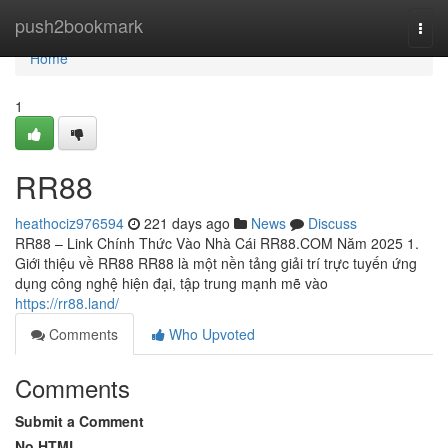
Home
push2bookmark
Togg
navi
Home
1
RR88
heathociz976594
221 days ago
News
Discuss
RR88 – Link Chính Thức Vào Nhà Cái RR88.COM Năm 2025 1.
Giới thiệu về RR88 RR88 là một nền tảng giải trí trực tuyến ứng
dụng công nghệ hiện đại, tập trung mạnh mẽ vào
https://rr88.land/
Comments
Who Upvoted
Comments
Submit a Comment
No HTML