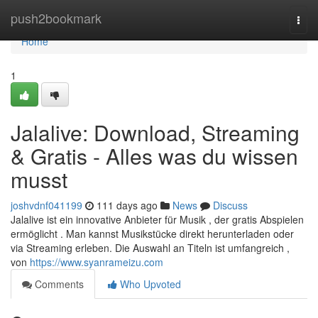
Home
push2bookmark
Togg
navi
Home
1
Jalalive: Download, Streaming
& Gratis - Alles was du wissen
musst
joshvdnf041199
111 days ago
News
Discuss
Jalalive ist ein innovative Anbieter für Musik , der gratis Abspielen
ermöglicht . Man kannst Musikstücke direkt herunterladen oder
via Streaming erleben. Die Auswahl an Titeln ist umfangreich ,
von
https://www.syanrameizu.com
Comments
Who Upvoted