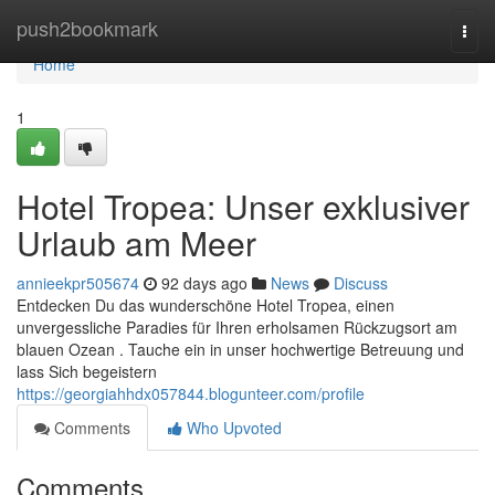
Home
push2bookmark
Togg
navi
Home
1
Hotel Tropea: Unser exklusiver
Urlaub am Meer
annieekpr505674
92 days ago
News
Discuss
Entdecken Du das wunderschöne Hotel Tropea, einen
unvergessliche Paradies für Ihren erholsamen Rückzugsort am
blauen Ozean . Tauche ein in unser hochwertige Betreuung und
lass Sich begeistern
https://georgiahhdx057844.blogunteer.com/profile
Comments
Who Upvoted
Comments