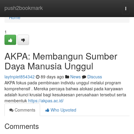
Home
push2bookmark
Togg
navi
Home
1
AKPA: Membangun Sumber
Daya Manusia Unggul
laytnpiet854342
89 days ago
News
Discuss
AKPA fokus pada pembinaan individu unggul melalui program
komprehensif . Mereka percaya bahwa alokasi pada karyawan
adalah kunci krusial bagi kesuksesan perusahaan tersebut serta
membentuk
https://akpas.ac.id/
Comments
Who Upvoted
Comments