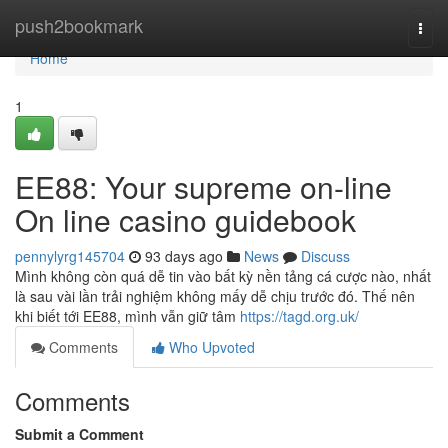
Home
push2bookmark
Togg
navi
Home
1
EE88: Your supreme on-line
On line casino guidebook
pennylyrg145704
93 days ago
News
Discuss
Mình không còn quá dễ tin vào bất kỳ nền tảng cá cược nào, nhất
là sau vài lần trải nghiệm không mấy dễ chịu trước đó. Thế nên
khi biết tới EE88, mình vẫn giữ tâm
https://tagd.org.uk/
Comments
Who Upvoted
Comments
Submit a Comment