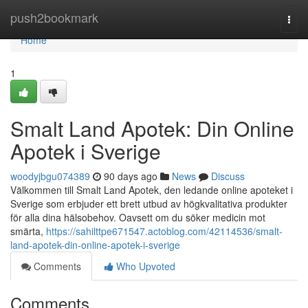
Home
push2bookmark
Togg
navi
Home
1
Smalt Land Apotek: Din Online
Apotek i Sverige
woodyjbgu074389
90 days ago
News
Discuss
Välkommen till Smalt Land Apotek, den ledande online apoteket i
Sverige som erbjuder ett brett utbud av högkvalitativa produkter
för alla dina hälsobehov. Oavsett om du söker medicin mot
smärta,
https://sahilttpe671547.actoblog.com/42114536/smalt-
land-apotek-din-online-apotek-i-sverige
Comments
Who Upvoted
Comments