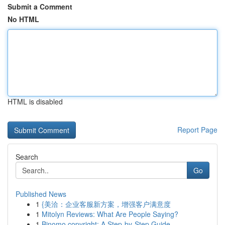
Submit a Comment
No HTML
HTML is disabled
Report Page
Search
Go
Published News
1
{美洽：企业客服新方案，增强客户满意度
1
Mitolyn Reviews: What Are People Saying?
1
Binomo copyright: A Step-by-Step Guide