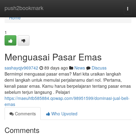
Home
push2bookmark
Togg
navi
Home
1
Menguasai Pasar Emas
sashayqjv969742
89 days ago
News
Discuss
Bermimpi menguasai pasar emas? Mari kita uraikan langkah
demi langkah untuk memulai perjalanamu dari nol. !Pertama,
kenali pasar emas. Kamu harus berpelajaran tentang pasar emas
sebelum terjun langsung . Pelajari
https://maeuhtb585884.qowap.com/98951599/dominasi-jual-beli-
emas
Comments
Who Upvoted
Comments