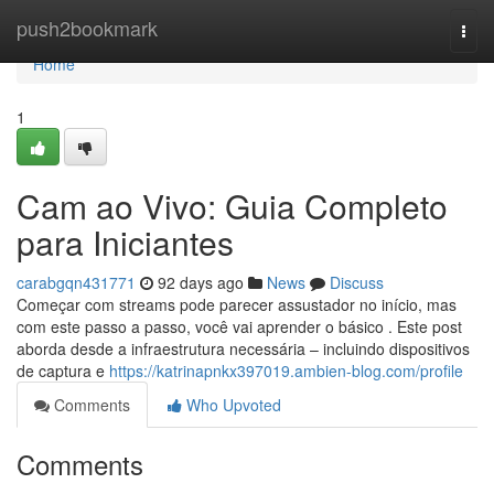
Home
push2bookmark
Togg
navi
Home
1
Cam ao Vivo: Guia Completo
para Iniciantes
carabgqn431771
92 days ago
News
Discuss
Começar com streams pode parecer assustador no início, mas
com este passo a passo, você vai aprender o básico . Este post
aborda desde a infraestrutura necessária – incluindo dispositivos
de captura e
https://katrinapnkx397019.ambien-blog.com/profile
Comments
Who Upvoted
Comments