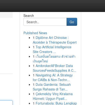
Search
Go
Published News
1
Diplôme Art Chinoise :
Accéder à Thérapeute Expert
1
Top Artificial Intelligence
Site Creators ...
1
เว็บสล็อตโดยตรง ตัวช่วยทำ
เงินยุคใหม่
1
AmibrokerAFBroker Data
SourcesFeedsSupplies A C...
1
Navigating AI: A Strategy
for CAIBs & Non-Techn...
1
Duta Gardenia: Sebuah
Surga Rahasia di Tan...
1
Çekmeköy Vinç Kiralama
Hizmeti: Uygun Fiyatl...
1
Fortunabola: Buku Lengkap