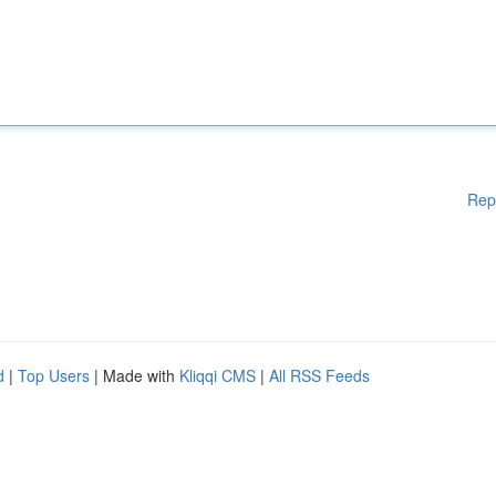
Rep
d
|
Top Users
| Made with
Kliqqi CMS
|
All RSS Feeds