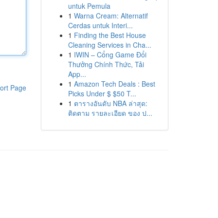
untuk Pemula
1
Warna Cream: Alternatif
Cerdas untuk Interi...
1
Finding the Best House
Cleaning Services in Cha...
1
IWIN – Cổng Game Đổi
Thưởng Chính Thức, Tải
App...
1
Amazon Tech Deals : Best
ort Page
Picks Under $ $50 T...
1
ตารางอันดับ NBA ล่าสุด:
ติดตาม รายละเอียด ของ ป...