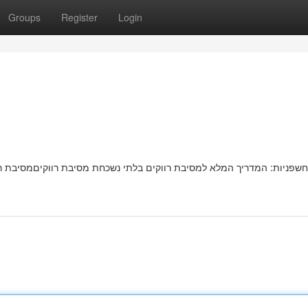
Groups
Register
Login
חשפניות: המדריך המלא למסיבת רווקים בלתי נשכחת מסיבת רווקיםמסיבת ר