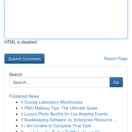
HTML is disabled
Report Page
Search
Go
Published News
1
Crucial Laboratory Workhorses
1
PMU Makeup Tips: The Ultimate Guide
1
Luxury Photo Booths for Los Angeles Events
1
Bookkeeping Software vs. Enterprise Resource ...
1
I Am Unable to Complete That Task
1
ایجاد گیم کرم با پایتن و Turtle: کتابچه راهنما ...