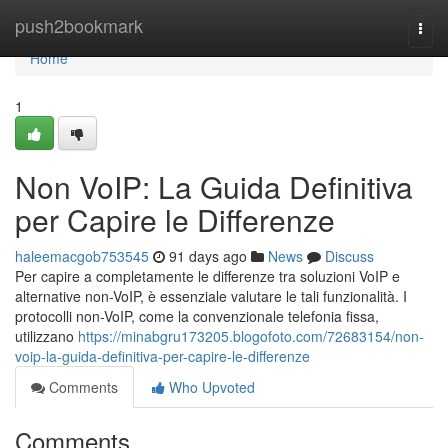
Home
push2bookmark
Togg
navi
Home
1
Non VoIP: La Guida Definitiva
per Capire le Differenze
haleemacgob753545
91 days ago
News
Discuss
Per capire a completamente le differenze tra soluzioni VoIP e
alternative non-VoIP, è essenziale valutare le tali funzionalità. I
protocolli non-VoIP, come la convenzionale telefonia fissa,
utilizzano
https://minabgru173205.blogofoto.com/72683154/non-
voip-la-guida-definitiva-per-capire-le-differenze
Comments
Who Upvoted
Comments