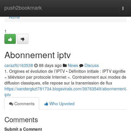
Home
push2bookmark
Togg
navi
Home
1
Abonnement iptv
carazftc163538
88 days ago
News
Discuss
1. Origines et évolution de l’IPTV • Définition initiale : IPTV signifie
« télévision par protocole Internet ». Contrairement aux modes de
diffusion classiques, elle repose sur la transmission de flux
https://xandergkzt781734.blogsvirals.com/39763549/abonnement-
iptv
Comments
Who Upvoted
Comments
Submit a Comment