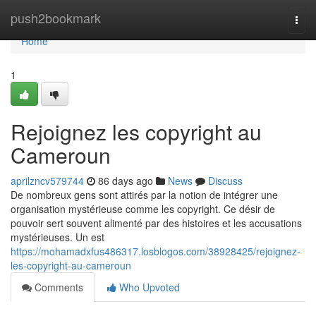
Home
push2bookmark
Togg
navi
Home
1
Rejoignez les copyright au
Cameroun
aprilzncv579744
86 days ago
News
Discuss
De nombreux gens sont attirés par la notion de intégrer une
organisation mystérieuse comme les copyright. Ce désir de
pouvoir sert souvent alimenté par des histoires et les accusations
mystérieuses. Un est
https://mohamadxfus486317.losblogos.com/38928425/rejoignez-
les-copyright-au-cameroun
Comments
Who Upvoted