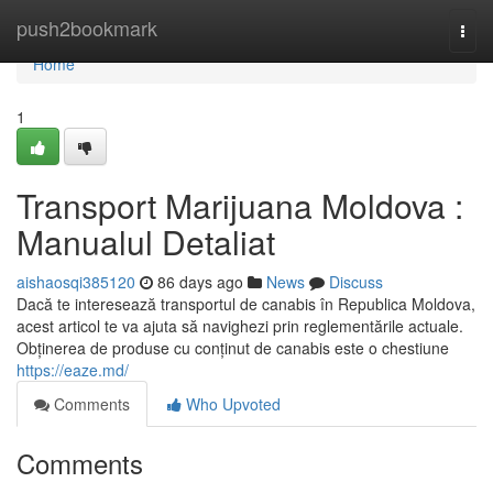
Home
push2bookmark
Togg
navi
Home
1
Transport Marijuana Moldova :
Manualul Detaliat
aishaosqi385120
86 days ago
News
Discuss
Dacă te interesează transportul de canabis în Republica Moldova,
acest articol te va ajuta să navighezi prin reglementările actuale.
Obținerea de produse cu conținut de canabis este o chestiune
https://eaze.md/
Comments
Who Upvoted
Comments